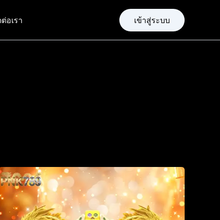
ดต่อเรา
เข้าสู่ระบบ