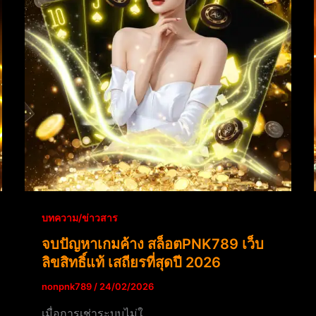
บทความ/ข่าวสาร
จบปัญหาเกมค้าง สล็อตPNK789 เว็บ
ลิขสิทธิ์แท้ เสถียรที่สุดปี 2026
nonpnk789
/
24/02/2026
เมื่อการเช่าระบบไม่ใ