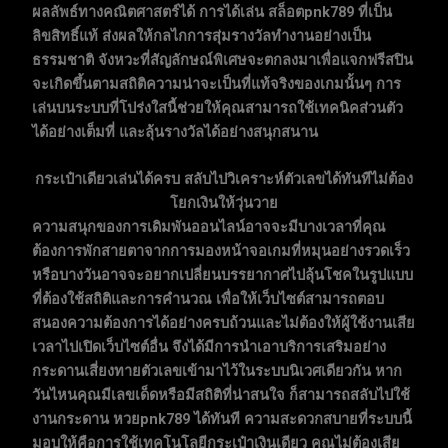
ผลลัพธ์ทางคณิตศาสตร์ได้ การได้เล่น สล็อตpnk789 ที่เป็น
ลิขสิทธิ์แท้ ส่งผลให้กลไกการสุ่มรางวัลทำงานอย่างเป็น
ธรรมชาติ จังหวะที่สัญลักษณ์พิเศษจะตกลงมาเพื่อแจกฟรีสปิน
จะเกิดขึ้นตามสถิติความน่าจะเป็นที่แท้จริงของเกมนั้นๆ การ
เล่นบนระบบที่โปร่งใสนี้ช่วยให้คุณสามารถใช้เทคนิคส่วนตัว
ได้อย่างเต็มที่ และลุ้นรางวัลได้อย่างสนุกสนาน
กระเป๋าเดียวเล่นได้ครบ สลับไปวิเคราะห์ตัวเลขได้ทันทีไม่ต้อง
โยกเงินให้วุ่นวาย
ความสนุกของการเดิมพันออนไลน์อาจจะมีบางเวลาที่คุณ
ต้องการพักสายตาจากการมองหน้าจอเกมที่หมุนอย่างรวดเร็ว
หรือบางวันอาจจะอยากเปลี่ยนบรรยากาศไปลุ้นโชคในรูปแบบ
ที่ต้องใช้สถิติและการคำนวณ เพื่อให้เว็บไซต์สามารถตอบ
สนองความต้องการได้อย่างครบถ้วนและไม่ต้องให้ผู้ใช้งานเสีย
เวลาไปเปิดเว็บไซต์อื่น จึงได้มีการนำเอาบริการเสริมอย่าง
กระดานเสี่ยงทายตัวเลขเข้ามาไว้ในระบบนิเวศเดียวกัน หาก
วันไหนคุณมีเลขเด็ดหรือมีสถิติที่น่าสนใจ ก็สามารถสลับไปใช้
งานกระดาน หวยpnk789 ได้ทันที ความสะดวกสบายที่ระบบนี้
มอบให้คือการใช้เทคโนโลยีกระเป๋าเงินเดียว คุณไม่ต้องเสีย