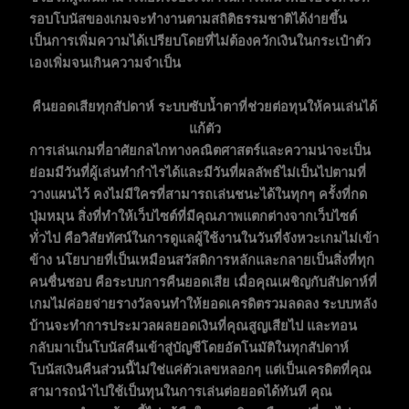
รอบโบนัสของเกมจะทำงานตามสถิติธรรมชาติได้ง่ายขึ้น
เป็นการเพิ่มความได้เปรียบโดยที่ไม่ต้องควักเงินในกระเป๋าตัว
เองเพิ่มจนเกินความจำเป็น
คืนยอดเสียทุกสัปดาห์ ระบบซับน้ำตาที่ช่วยต่อทุนให้คนเล่นได้
แก้ตัว
การเล่นเกมที่อาศัยกลไกทางคณิตศาสตร์และความน่าจะเป็น
ย่อมมีวันที่ผู้เล่นทำกำไรได้และมีวันที่ผลลัพธ์ไม่เป็นไปตามที่
วางแผนไว้ คงไม่มีใครที่สามารถเล่นชนะได้ในทุกๆ ครั้งที่กด
ปุ่มหมุน สิ่งที่ทำให้เว็บไซต์ที่มีคุณภาพแตกต่างจากเว็บไซต์
ทั่วไป คือวิสัยทัศน์ในการดูแลผู้ใช้งานในวันที่จังหวะเกมไม่เข้า
ข้าง นโยบายที่เป็นเหมือนสวัสดิการหลักและกลายเป็นสิ่งที่ทุก
คนชื่นชอบ คือระบบการคืนยอดเสีย เมื่อคุณเผชิญกับสัปดาห์ที่
เกมไม่ค่อยจ่ายรางวัลจนทำให้ยอดเครดิตรวมลดลง ระบบหลัง
บ้านจะทำการประมวลผลยอดเงินที่คุณสูญเสียไป และทอน
กลับมาเป็นโบนัสคืนเข้าสู่บัญชีโดยอัตโนมัติในทุกสัปดาห์
โบนัสเงินคืนส่วนนี้ไม่ใช่แค่ตัวเลขหลอกๆ แต่เป็นเครดิตที่คุณ
สามารถนำไปใช้เป็นทุนในการเล่นต่อยอดได้ทันที คุณ