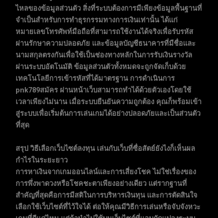
ไหลของข้อมูลส่วนตัว สิ่งที่ระบบต้องการมีเพียงข้อมูลพื้นฐานที่
จำเป็นสำหรับการทำธุรกรรมทางการเงินเท่านั้น ได้แก่
หมายเลขโทรศัพท์มือถือที่สามารถใช้งานได้จริงเพื่อรับรหัส
ผ่านรักษาความปลอดภัย และข้อมูลบัญชีธนาคารที่มีชื่อและ
นามสกุลตรงกันเพื่อใช้เป็นช่องทางหลักในการรับเงินรางวัล
ผ่านระบบอัตโนมัติ ข้อมูลส่วนตัวทั้งหมดจะถูกจัดเก็บด้วย
เทคโนโลยีการเข้ารหัสที่ได้มาตรฐาน การดำเนินการ
pnk789สมัคร ผ่านหน้าเว็บสามารถทำได้ด้วยตัวเองโดยใช้
เวลาเพียงไม่นาน เมื่อระบบยืนยันความถูกต้อง คุณก็พร้อมเข้า
สู่ระบบเพื่อเริ่มต้นการเล่นเกมได้อย่างปลอดภัยและเป็นส่วนตัว
ที่สุด
สรุป วิธีเลือกเว็บไซต์ลงทุน เล่นกับเว็บที่ซื่อสัตย์ยังไงก็เห็นผล
กำไรในระยะยาว
การหาเงินจากเกมออนไลน์และการเสี่ยงโชค ไม่ใช่เรื่องของ
การพึ่งพาดวงหรือโชคชะตาเพียงอย่างเดียว แต่รากฐานที่
สำคัญที่สุดคือการมีสติในการบริหารเงินทุน และการตัดสินใจ
เลือกใช้เว็บไซต์ที่ไว้ใจได้ ต่อให้คุณมีวิธีการเล่นหรือจับจังหวะ